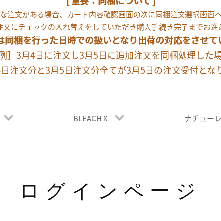
[ 重要：同梱について ]
な注文がある場合、カート内容確認画面の次に同梱注文選択画面
注文にチェックの入れ替えをしていただき購入手続き完了までお進
は同梱を行った日時での扱いとなり出荷の対応をさせて
例］3月4日に注文し3月5日に追加注文を同梱処理した
月4日注文分と3月5日注文分全てが3月5日の注文受付とな
BLEACH X
ナチュー
ログインページ