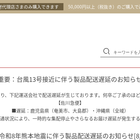
材代理店さまのみ購入できます
50,000円以上（税抜き）のご購入
重要：台風13号接近に伴う製品配送遅延のお知ら
より、下記運送会社で配送遅延が生じております。何卒ご了承のほ
【佐川急便】
■遅延：鹿児島県（奄美市、大島郡）・沖縄県（全域）
通状況により、一時的な集配停止やさらなるお届け遅延が発生す
令和8年熊本地震に伴う製品配送遅延のお知らせ[8/