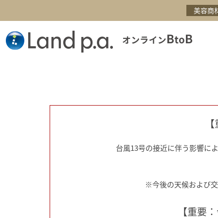
美容商
【
台風13号の接近に伴う影響に
※今後の天候および交
【重要：