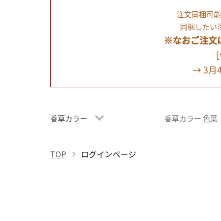
注文同梱可能
同梱したい
※なおご注文
［
→ 3
香草カラー
香草カラー 色葉
TOP
ログインページ