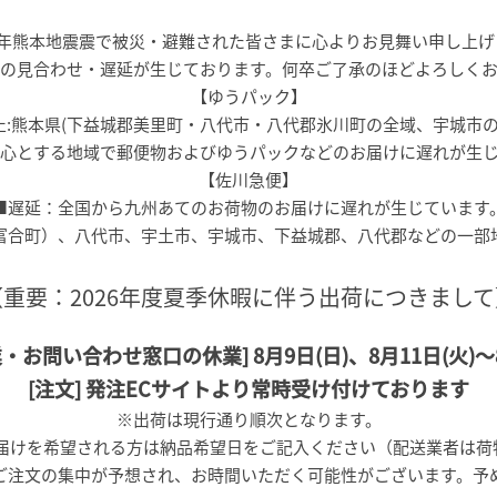
8年熊本地震震で被災・避難された皆さまに心よりお見舞い申し上げ
の見合わせ・遅延が生じております。何卒ご了承のほどよろしく
【ゆうパック】
止:熊本県(下益城郡美里町・八代市・八代郡氷川町の全域、宇城市の一
心とする地域で郵便物およびゆうパックなどのお届けに遅れが生
【佐川急便】
■遅延：全国から九州あてのお荷物のお届けに遅れが生じています
富合町）、八代市、宇土市、宇城市、下益城郡、八代郡などの一部
【重要：2026年度夏季休暇に伴う出荷につきまして
・お問い合わせ窓口の休業] 8月9日(日)、8月11日(火)～8
[注文] 発注ECサイトより常時受け付けております
※出荷は現行通り順次となります。
)内にお届けを希望される方は納品希望日をご記入ください（配送業者は
ご注文の集中が予想され、お時間いただく可能性がございます。予