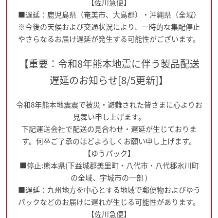
【佐川急便】
■遅延：鹿児島県（奄美市、大島郡）・沖縄県（全域）
※今後の天候および交通状況により、一時的な集配停止
やさらなるお届け遅延が発生する可能性がございます。
【重要：令和8年熊本地震に伴う製品配送
遅延のお知らせ[8/5更新]】
令和8年熊本地震震で被災・避難された皆さまに心よりお
見舞い申し上げます。
下記運送会社で配送の見合わせ・遅延が生じておりま
す。何卒ご了承のほどよろしくお願い申し上げます。
【ゆうパック】
■停止:熊本県(下益城郡美里町・八代市・八代郡氷川町
の全域、宇城市の一部 )
■遅延：九州地方を中心とする地域で郵便物およびゆう
パックなどのお届けに遅れが生じる可能性があります。
【佐川急便】