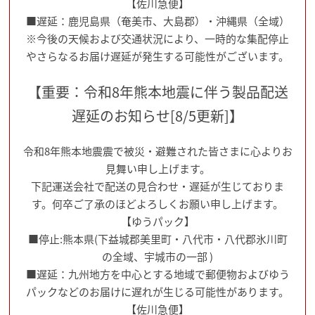
【佐川急便】
■遅延：鹿児島県（奄美市、大島郡）・沖縄県（全域）
※今後の天候および交通状況により、一時的な集配停止
やさらなるお届け遅延が発生する可能性がございます。
【重要：令和8年熊本地震に伴う製品配送
遅延のお知らせ[8/5更新]】
令和8年熊本地震震で被災・避難された皆さまに心よりお
見舞い申し上げます。
下記運送会社で配送の見合わせ・遅延が生じておりま
す。何卒ご了承のほどよろしくお願い申し上げます。
【ゆうパック】
■停止:熊本県(下益城郡美里町・八代市・八代郡氷川町
の全域、宇城市の一部 )
■遅延：九州地方を中心とする地域で郵便物およびゆう
パックなどのお届けに遅れが生じる可能性があります。
【佐川急便】