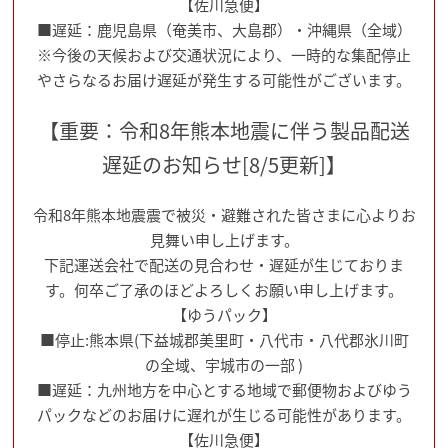
【佐川急便】
■遅延：鹿児島県（奄美市、大島郡）・沖縄県（全域）
※今後の天候および交通状況により、一時的な集配停止
やさらなるお届け遅延が発生する可能性がございます。
【重要：令和8年熊本地震に伴う製品配送
遅延のお知らせ[8/5更新]】
令和8年熊本地震震で被災・避難された皆さまに心よりお
見舞い申し上げます。
下記運送会社で配送の見合わせ・遅延が生じておりま
す。何卒ご了承のほどよろしくお願い申し上げます。
【ゆうパック】
■停止:熊本県(下益城郡美里町・八代市・八代郡氷川町
の全域、宇城市の一部 )
■遅延：九州地方を中心とする地域で郵便物およびゆう
パックなどのお届けに遅れが生じる可能性があります。
【佐川急便】