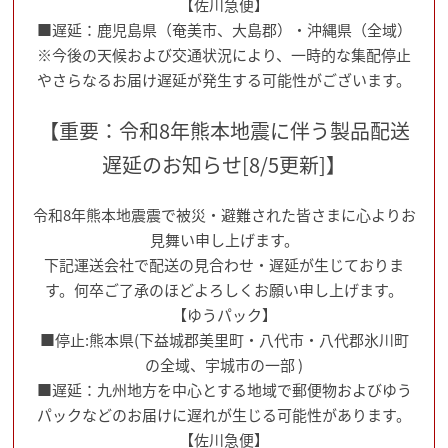
【佐川急便】
■遅延：鹿児島県（奄美市、大島郡）・沖縄県（全域）
※今後の天候および交通状況により、一時的な集配停止
やさらなるお届け遅延が発生する可能性がございます。
【重要：令和8年熊本地震に伴う製品配送
遅延のお知らせ[8/5更新]】
令和8年熊本地震震で被災・避難された皆さまに心よりお
見舞い申し上げます。
下記運送会社で配送の見合わせ・遅延が生じておりま
す。何卒ご了承のほどよろしくお願い申し上げます。
【ゆうパック】
■停止:熊本県(下益城郡美里町・八代市・八代郡氷川町
の全域、宇城市の一部 )
■遅延：九州地方を中心とする地域で郵便物およびゆう
パックなどのお届けに遅れが生じる可能性があります。
【佐川急便】