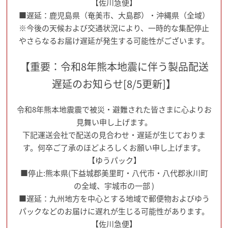
【佐川急便】
■遅延：鹿児島県（奄美市、大島郡）・沖縄県（全域）
※今後の天候および交通状況により、一時的な集配停止
やさらなるお届け遅延が発生する可能性がございます。
【重要：令和8年熊本地震に伴う製品配送
遅延のお知らせ[8/5更新]】
令和8年熊本地震震で被災・避難された皆さまに心よりお
見舞い申し上げます。
下記運送会社で配送の見合わせ・遅延が生じておりま
す。何卒ご了承のほどよろしくお願い申し上げます。
【ゆうパック】
■停止:熊本県(下益城郡美里町・八代市・八代郡氷川町
の全域、宇城市の一部 )
■遅延：九州地方を中心とする地域で郵便物およびゆう
パックなどのお届けに遅れが生じる可能性があります。
【佐川急便】