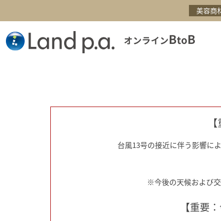
美容商
【
台風13号の接近に伴う影響に
※今後の天候および交
【重要：