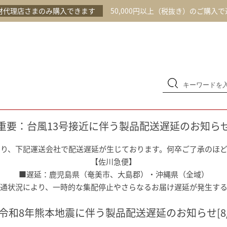
材代理店さまのみ購入できます
50,000円以上（税抜き）のご購入
重要：台風13号接近に伴う製品配送遅延のお知ら
より、下記運送会社で配送遅延が生じております。何卒ご了承のほ
【佐川急便】
■遅延：鹿児島県（奄美市、大島郡）・沖縄県（全域）
通状況により、一時的な集配停止やさらなるお届け遅延が発生す
令和8年熊本地震に伴う製品配送遅延のお知らせ[8/