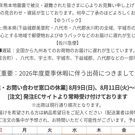
8年熊本地震震で被災・避難された皆さまに心よりお見舞い申し上げ
の見合わせ・遅延が生じております。何卒ご了承のほどよろしく
【ゆうパック】
止:熊本県(下益城郡美里町・八代市・八代郡氷川町の全域、宇城市の一
心とする地域で郵便物およびゆうパックなどのお届けに遅れが生
【佐川急便】
■遅延：全国から九州あてのお荷物のお届けに遅れが生じています
富合町）、八代市、宇土市、宇城市、下益城郡、八代郡などの一部
【重要：2026年度夏季休暇に伴う出荷につきまして
・お問い合わせ窓口の休業] 8月9日(日)、8月11日(火)～8
[注文] 発注ECサイトより常時受け付けております
※出荷は現行通り順次となります。
)内にお届けを希望される方は納品希望日をご記入ください（配送業者は
ご注文の集中が予想され、お時間いただく可能性がございます。予