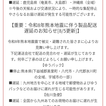
■遅延：鹿児島県（奄美市、大島郡）・沖縄県（全域）
※今後の天候および交通状況により、一時的な集配停止
やさらなるお届け遅延が発生する可能性がございます。
【重要：令和8年熊本地震に伴う製品配送
遅延のお知らせ[8/5更新]】
令和8年熊本地震震で被災・避難された皆さまに心よりお
見舞い申し上げます。
下記運送会社で配送の見合わせ・遅延が生じておりま
す。何卒ご了承のほどよろしくお願い申し上げます。
【ゆうパック】
■停止:熊本県(下益城郡美里町・八代市・八代郡氷川町
の全域、宇城市の一部 )
■遅延：九州地方を中心とする地域で郵便物およびゆう
パックなどのお届けに遅れが生じる可能性があります。
【佐川急便】
■遅延：全国から九州あてのお荷物のお届けに遅れが生