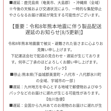
■遅延：鹿児島県（奄美市、大島郡）・沖縄県（全域）
※今後の天候および交通状況により、一時的な集配停止
やさらなるお届け遅延が発生する可能性がございます。
【重要：令和8年熊本地震に伴う製品配送
遅延のお知らせ[8/5更新]】
令和8年熊本地震震で被災・避難された皆さまに心よりお
見舞い申し上げます。
下記運送会社で配送の見合わせ・遅延が生じておりま
す。何卒ご了承のほどよろしくお願い申し上げます。
【ゆうパック】
■停止:熊本県(下益城郡美里町・八代市・八代郡氷川町
の全域、宇城市の一部 )
■遅延：九州地方を中心とする地域で郵便物およびゆう
パックなどのお届けに遅れが生じる可能性があります。
【佐川急便】
■遅延：全国から九州あてのお荷物のお届けに遅れが生