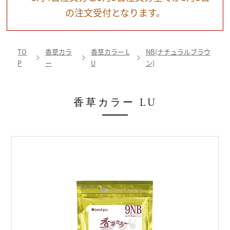
の注文受付となります。
TO
香草カラ
香草カラー L
NB(ナチュラルブラウ
P
ー
U
ン)
香草カラー LU