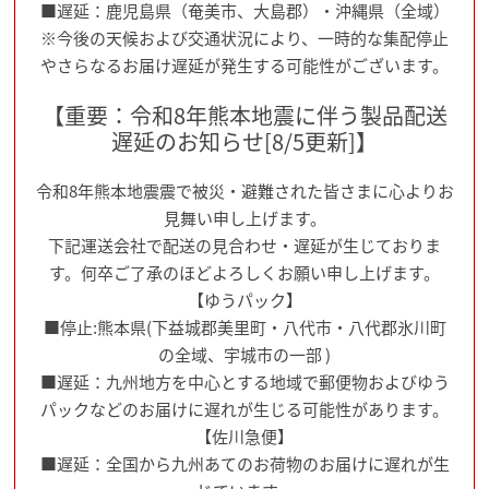
■遅延：鹿児島県（奄美市、大島郡）・沖縄県（全域）
※今後の天候および交通状況により、一時的な集配停止
やさらなるお届け遅延が発生する可能性がございます。
【重要：令和8年熊本地震に伴う製品配送
遅延のお知らせ[8/5更新]】
令和8年熊本地震震で被災・避難された皆さまに心よりお
見舞い申し上げます。
下記運送会社で配送の見合わせ・遅延が生じておりま
す。何卒ご了承のほどよろしくお願い申し上げます。
【ゆうパック】
■停止:熊本県(下益城郡美里町・八代市・八代郡氷川町
の全域、宇城市の一部 )
■遅延：九州地方を中心とする地域で郵便物およびゆう
パックなどのお届けに遅れが生じる可能性があります。
【佐川急便】
■遅延：全国から九州あてのお荷物のお届けに遅れが生